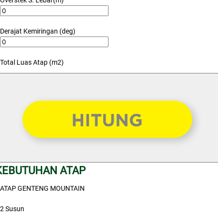
Overstek S. Lebar(m)
Derajat Kemiringan (deg)
Total Luas Atap (m2)
KEBUTUHAN ATAP
ATAP GENTENG MOUNTAIN
2 Susun