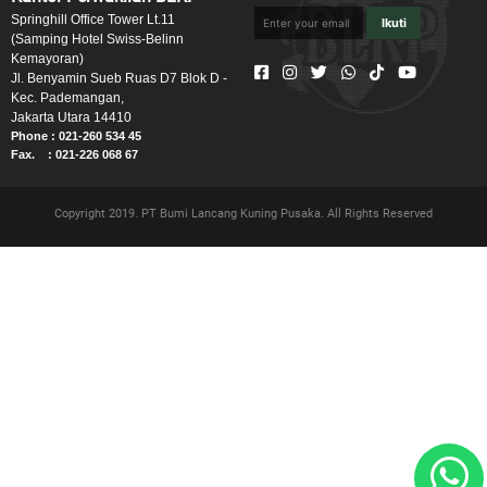
Springhill Office Tower Lt.11
Ikuti
(Samping Hotel Swiss-Belinn
Kemayoran)
Jl. Benyamin Sueb Ruas D7 Blok D -
Kec. Pademangan,
Jakarta Utara 14410
Phone : 021-260 534 45
Fax. : 021-226 068 67
Copyright 2019. PT Bumi Lancang Kuning Pusaka. All Rights Reserved