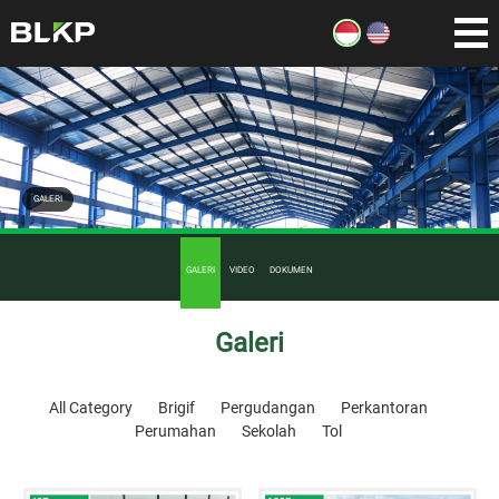
GALERI
GALERI
VIDEO
DOKUMEN
Galeri
All Category
Brigif
Pergudangan
Perkantoran
Perumahan
Sekolah
Tol