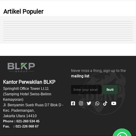
Artikel Populer
Never miss a thing, sign up to the
mailing list
Kantor Perwakilan BLKP
Springhill Office Tower Lt.11
Ikuti
(Samping Hotel Swiss-Belinn
Kemayoran)
Jl. Benyamin Sueb Ruas D7 Blok D -
Kec. Pademangan,
Jakarta Utara 14410
Phone : 021-260 534 45
Fax. : 021-226 068 67