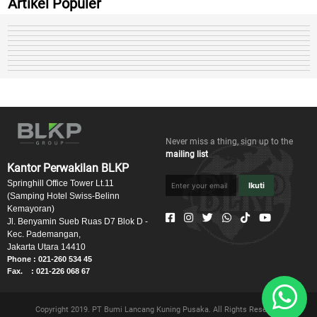
Artikel Populer
Never miss a thing, sign up to the
mailing list
Kantor Perwakilan BLKP
Springhill Office Tower Lt.11
Ikuti
(Samping Hotel Swiss-Belinn
Kemayoran)
Jl. Benyamin Sueb Ruas D7 Blok D -
Kec. Pademangan,
Jakarta Utara 14410
Phone : 021-260 534 45
Fax. : 021-226 068 67
Copyright 2019. PT Bumi Lancang Kuning Pusaka. All Rights Reserved