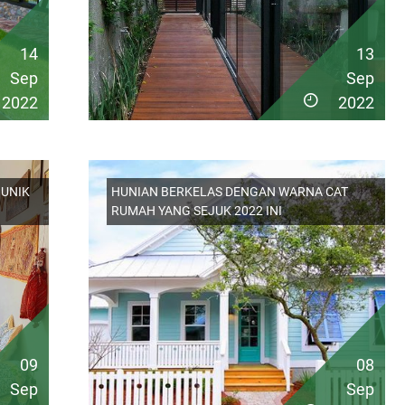
14
13
Sep
Sep
2022
2022
 UNIK
HUNIAN BERKELAS DENGAN WARNA CAT
RUMAH YANG SEJUK 2022 INI
09
08
Sep
Sep