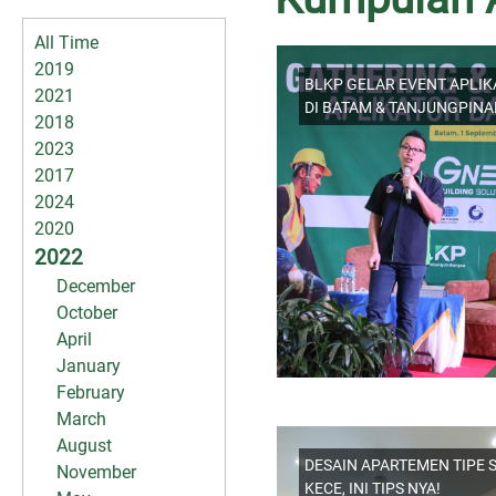
All Time
2019
BLKP GELAR EVENT APLIK
2021
DI BATAM & TANJUNGPIN
2018
2023
2017
2024
2020
2022
December
October
April
January
February
March
August
DESAIN APARTEMEN TIPE 
November
KECE, INI TIPS NYA!