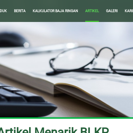
DUK
BERITA
KALKULATOR BAJA RINGAN
ARTIKEL
GALERI
KARI
rtikel Menarik BLKP